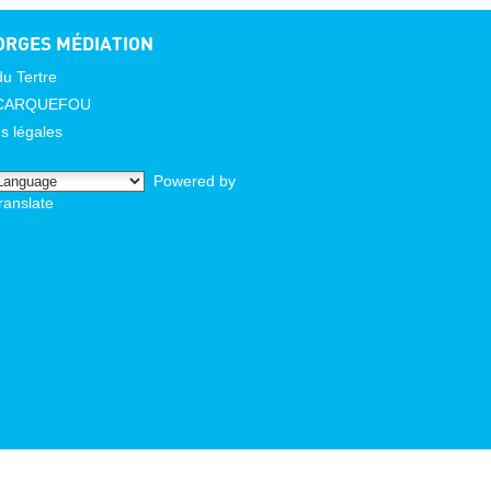
ORGES MÉDIATION
du Tertre
 CARQUEFOU
s légales
Powered by
ranslate