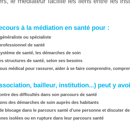
s, le médiateur facilite les liens entre les inst
ecours à la médiation en santé pour :
 généraliste ou spécialiste
 professionnel de santé
 système de santé, les démarches de soin
des structures de santé, selon ses besoins
us médical pour rassurer, aider à se faire
comprendre, comprend
sociation, bailleur, institution...) peut y av
ontre des difficultés dans son parcours de santé
tions des démarches de soin auprès des habitants
e blocage dans le parcours santé d’une personne et discuter de 
nnes isolées ou en rupture dans leur parcours santé